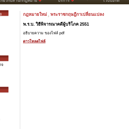
เกี่ยวกับสำนักกฎหมาย
บริการ
เว็บบอร์ด
ย
กฎหมายใหม่
พระราชกฤษฎีกาเปลี่ยนแปลง
พ.ร.บ. วิธีพิจารณาคดีผู้บริโภค 2551
อธิบายความ ของไฟล์ pdf
ดาวโหลดไฟล์
าจ
า