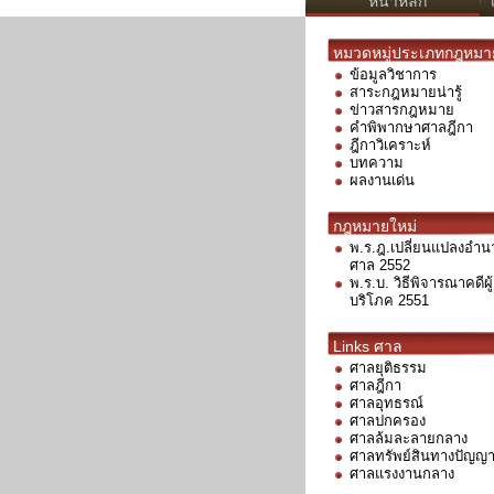
หน้าหลัก
หมวดหมู่ประเภทกฎหมา
ข้อมูลวิชาการ
สาระกฎหมายน่ารู้
ข่าวสารกฎหมาย
คำพิพากษาศาลฎีกา
ฎีกาวิเคราะห์
บทความ
ผลงานเด่น
กฎหมายใหม่
พ.ร.ฎ.เปลี่ยนแปลงอำน
ศาล 2552
พ.ร.บ. วิธีพิจารณาคดีผู้
บริโภค 2551
Links ศาล
ศาลยุติธรรม
ศาลฎีกา
ศาลอุทธรณ์
ศาลปกครอง
ศาลล้มละลายกลาง
ศาลทรัพย์สินทางปัญญ
ศาลแรงงานกลาง